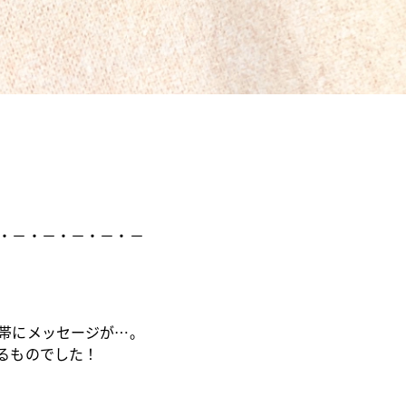
・－・－・－・－・－
帯にメッセージが…。
るものでした！