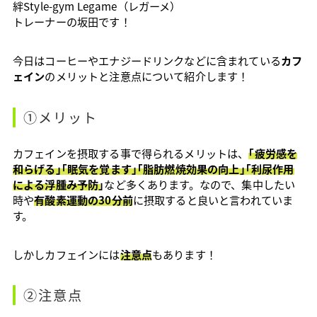
絆Style-gym Legame（レガーメ）
トレーナーの坂田です！
今日はコーヒーやエナジードリンクなどに含まれている
カフ
ェイン
のメリットと注意点について紹介します！
①メリット
カフェインを摂取する事で得られるメリットは、
｢疲労感を
和らげる｣｢眠気を覚ます｣｢脂肪燃焼効果の向上｣｢利尿作用
による浮腫み予防｣
など多くあります。なので、集中したい
時や
有酸素運動の30分前
に摂取すると良いと言われていま
す。
しかしカフェインには
注意点
もあります！
②注意点